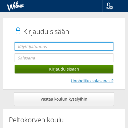
Kieli
Suomi
Svenska
Kirjaudu sisään
English
Unohditko salasanasi?
Vastaa koulun kyselyihin
Peltokorven koulu