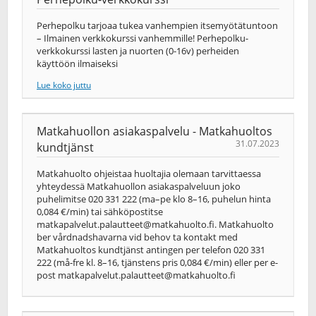
Perhepolku tarjoaa tukea vanhempien itsemyötätuntoon
– Ilmainen verkkokurssi vanhemmille! Perhepolku-
verkkokurssi lasten ja nuorten (0-16v) perheiden
käyttöön ilmaiseksi
Lue koko juttu
Matkahuollon asiakaspalvelu - Matkahuoltos
31.07.2023
kundtjänst
Matkahuolto ohjeistaa huoltajia olemaan tarvittaessa
yhteydessä Matkahuollon asiakaspalveluun joko
puhelimitse 020 331 222 (ma–pe klo 8–16, puhelun hinta
0,084 €/min) tai sähköpostitse
matkapalvelut.palautteet@matkahuolto.fi
. Matkahuolto
ber vårdnadshavarna vid behov ta kontakt med
Matkahuoltos kundtjänst antingen per telefon 020 331
222 (må-fre kl. 8–16, tjänstens pris 0,084 €/min) eller per e-
post
matkapalvelut.palautteet@matkahuolto.fi