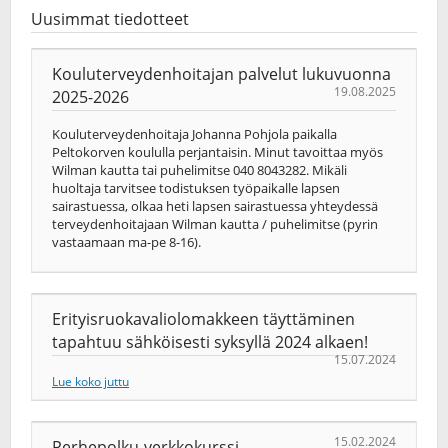
Uusimmat tiedotteet
Kouluterveydenhoitajan palvelut lukuvuonna
19.08.2025
2025-2026
Kouluterveydenhoitaja Johanna Pohjola paikalla
Peltokorven koululla perjantaisin. Minut tavoittaa myös
Wilman kautta tai puhelimitse 040 8043282. Mikäli
huoltaja tarvitsee todistuksen työpaikalle lapsen
sairastuessa, olkaa heti lapsen sairastuessa yhteydessä
terveydenhoitajaan Wilman kautta / puhelimitse (pyrin
vastaamaan ma-pe 8-16).
Erityisruokavaliolomakkeen täyttäminen
tapahtuu sähköisesti syksyllä 2024 alkaen!
15.07.2024
Lue koko juttu
15.02.2024
Perhepolku-verkkokurssi