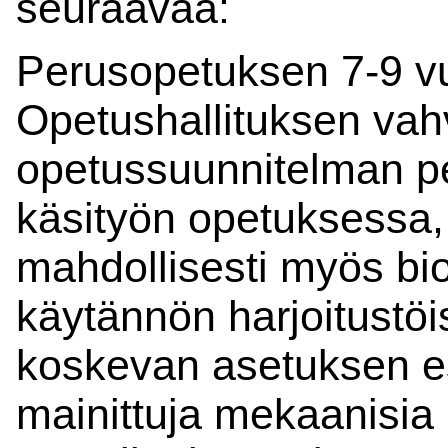
seuraavaa:
Perusopetuksen 7-9 vu
Opetushallituksen vah
opetussuunnitelman p
käsityön opetuksessa,
mahdollisesti myös bi
käytännön harjoitustöis
koskevan asetuksen es
mainittuja mekaanisia k