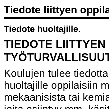
Tiedote liittyen oppi
Tiedote huoltajille.
TIEDOTE LIITTYEN
TYÖTURVALLISUU
Koulujen tulee tiedotta
huoltajille oppilaisiin 
mekaanisista tai kemial
joita esiintyy mm. käsi