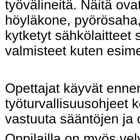
työvälineitä. Näitä ov
höyläkone, pyörösaha, 
kytketyt sähkölaitteet 
valmisteet kuten esime
Opettajat käyvät ennen
työturvallisuusohjeet 
vastuuta sääntöjen ja
Oppilailla on myös velv