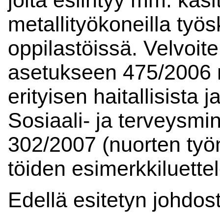
metallityökoneilla ty
oppilastöissä. Velvoit
asetukseen 475/2006 nu
erityisen haitallisista j
Sosiaali- ja terveysmi
302/2007 (nuorten työn
töiden esimerkkiluettel
Edellä esitetyn johdos