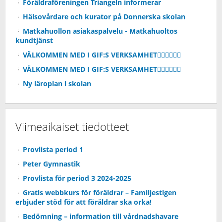
Föräldraföreningen Triangeln informerar
Hälsovårdare och kurator på Donnerska skolan
Matkahuollon asiakaspalvelu - Matkahuoltos
kundtjänst
VÄLKOMMEN MED I GIF:S VERKSAMHET🏃🏻‍♂️🏃🏼‍♀️
VÄLKOMMEN MED I GIF:S VERKSAMHET🏃🏻‍♂️🏃🏼‍♀️
Ny läroplan i skolan
Viimeaikaiset tiedotteet
Provlista period 1
Peter Gymnastik
Provlista för period 3 2024-2025
Gratis webbkurs för föräldrar – Familjestigen
erbjuder stöd för att föräldrar ska orka!
Bedömning – information till vårdnadshavare